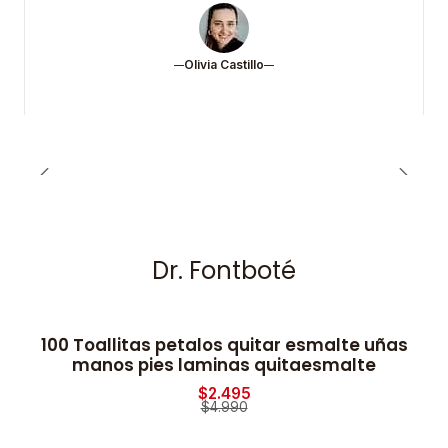
Olivia Castillo
Dr. Fontboté
100 Toallitas petalos quitar esmalte uñas
-50% OFF
manos pies laminas quitaesmalte
$2.495
$4.990