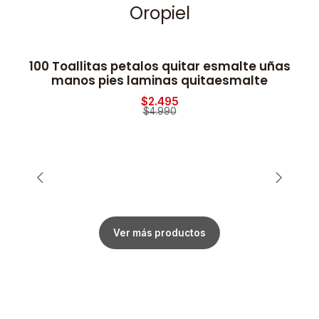
Oropiel
100 Toallitas petalos quitar esmalte uñas
2
-50% OFF
manos pies laminas quitaesmalte
$2.495
$4.990
Ver más productos