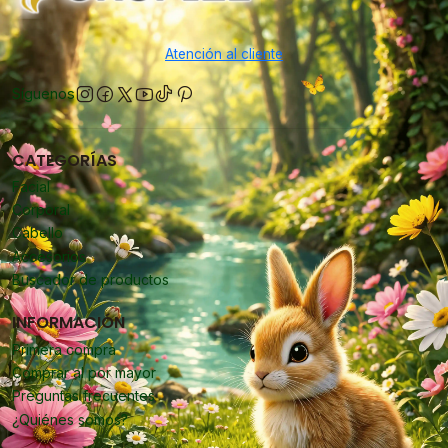
Atención al cliente
Síguenos
CATEGORÍAS
Facial
Corporal
Cabello
Accesorios
Buscador de productos
INFORMACIÓN
Primera compra
Comprar al por mayor
Preguntas frecuentes
¿Quiénes somos?