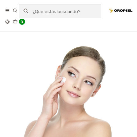
¿Para qué sirven las cremas con
colágeno?
0