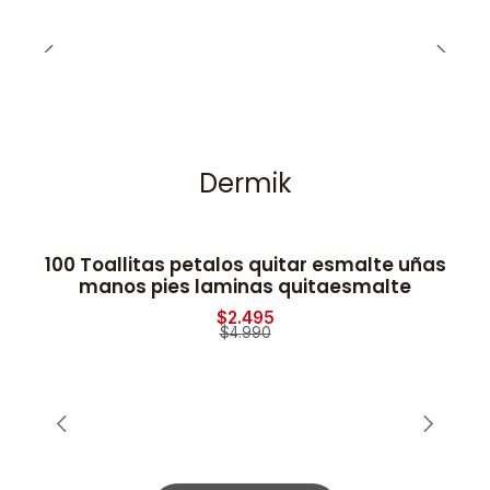
Dermik
100 Toallitas petalos quitar esmalte uñas
-50% OFF
manos pies laminas quitaesmalte
$2.495
$4.990