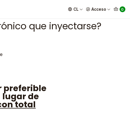
inyectarse?
CL
Acceso
0
rónico que inyectarse?
 preferible
 lugar de
con total