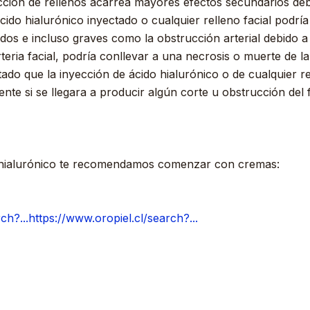
ección de rellenos acarrea mayores efectos secundarios de
cido hialurónico inyectado o cualquier relleno facial podrí
os e incluso graves como la obstrucción arterial debido a 
eria facial, podría conllevar a una necrosis o muerte de la
o que la inyección de ácido hialurónico o de cualquier re
e si se llegara a producir algún corte u obstrucción del fl
o hialurónico te recomendamos comenzar con cremas:
ch?...
https://www.oropiel.cl/search?...