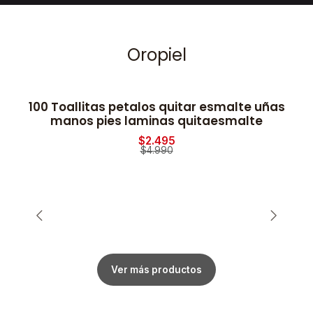
Oropiel
100 Toallitas petalos quitar esmalte uñas
2
-50% OFF
manos pies laminas quitaesmalte
$2.495
$4.990
Ver más productos