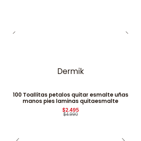
Dermik
100 Toallitas petalos quitar esmalte uñas
-50% OFF
manos pies laminas quitaesmalte
$2.495
$4.990