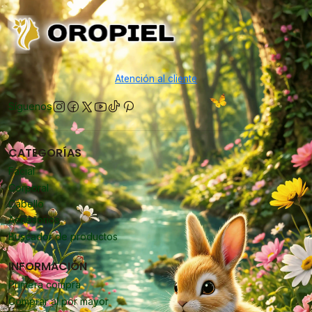
Atención al cliente
Síguenos
CATEGORÍAS
Facial
Corporal
Cabello
Accesorios
Buscador de productos
INFORMACIÓN
Primera compra
Comprar al por mayor