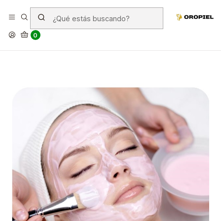
¿Qué cremas usan las chinas
para la cara?
0