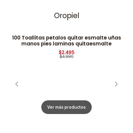
Oropiel
100 Toallitas petalos quitar esmalte uñas
2
-50% OFF
manos pies laminas quitaesmalte
$2.495
$4.990
Ver más productos