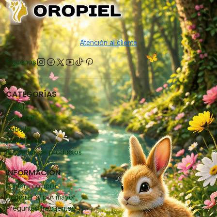
Atención al cliente
Síguenos
CATEGORÍAS
Facial
Corporal
Cabello
Accesorios
Buscador de productos
INFORMACIÓN
Primera compra
Comprar al por mayor
Preguntas frecuentes