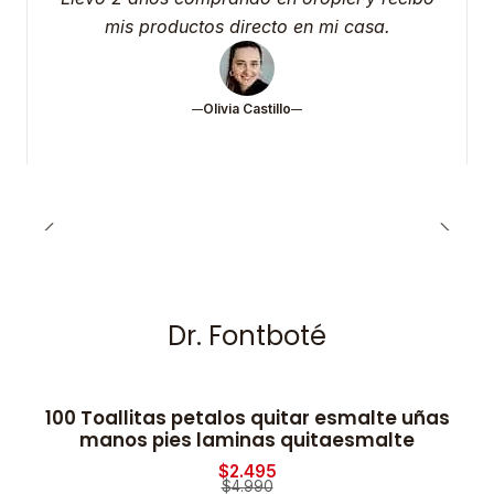
mis productos directo en mi casa.
Olivia Castillo
Dr. Fontboté
100 Toallitas petalos quitar esmalte uñas
-50% OFF
manos pies laminas quitaesmalte
$2.495
$4.990