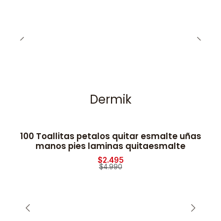
Dermik
100 Toallitas petalos quitar esmalte uñas
-50% OFF
manos pies laminas quitaesmalte
$2.495
$4.990