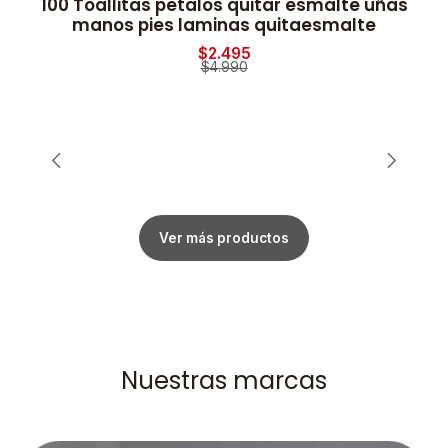
100 Toallitas petalos quitar esmalte uñas
2
-50% OFF
manos pies laminas quitaesmalte
$2.495
$4.990
Ver más productos
Nuestras marcas