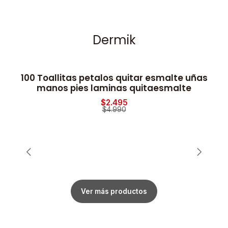
Dermik
100 Toallitas petalos quitar esmalte uñas
-50% OFF
manos pies laminas quitaesmalte
$2.495
$4.990
Ver más productos