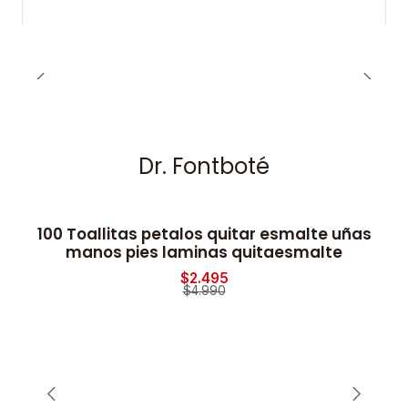
Dr. Fontboté
100 Toallitas petalos quitar esmalte uñas
-50% OFF
manos pies laminas quitaesmalte
$2.495
$4.990