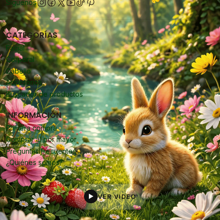
Síguenos
CATEGORÍAS
Facial
Corporal
Cabello
Accesorios
Buscador de productos
INFORMACIÓN
Primera compra
Comprar al por mayor
Preguntas frecuentes
¿Quiénes somos?
VER VIDEO
▶