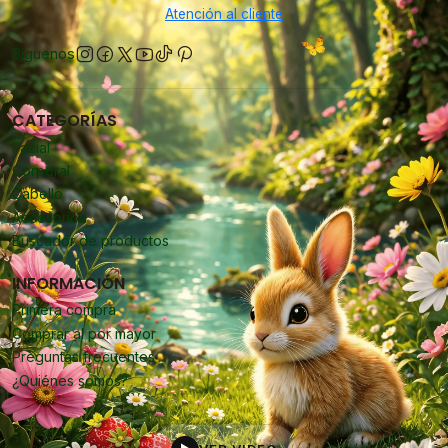
Atención al cliente
Síguenos
CATEGORÍAS
Facial
Corporal
Cabello
Accesorios
Buscador de productos
INFORMACIÓN
Primera compra
Comprar al por mayor
Preguntas frecuentes
¿Quiénes somos?