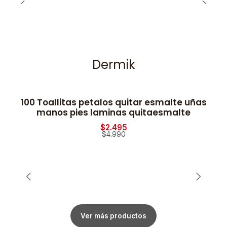
Dermik
100 Toallitas petalos quitar esmalte uñas
-50% OFF
manos pies laminas quitaesmalte
$2.495
$4.990
Ver más productos