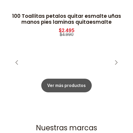
100 Toallitas petalos quitar esmalte uñas
2
-50% OFF
manos pies laminas quitaesmalte
$2.495
$4.990
Ver más productos
Nuestras marcas