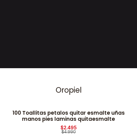
Oropiel
100 Toallitas petalos quitar esmalte uñas
2
-50% OFF
manos pies laminas quitaesmalte
$2.495
$4.990