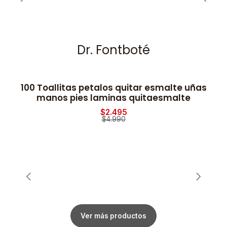
Dr. Fontboté
100 Toallitas petalos quitar esmalte uñas
-50% OFF
manos pies laminas quitaesmalte
$2.495
$4.990
Ver más productos