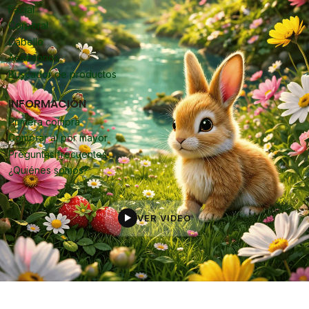
Facial
Corporal
Cabello
Accesorios
Buscador de productos
INFORMACIÓN
Primera compra
Comprar al por mayor
Preguntas frecuentes
¿Quiénes somos?
VER VIDEO
▶