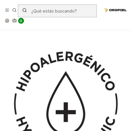
¿Qué es un producto
hipoalergénico?
0