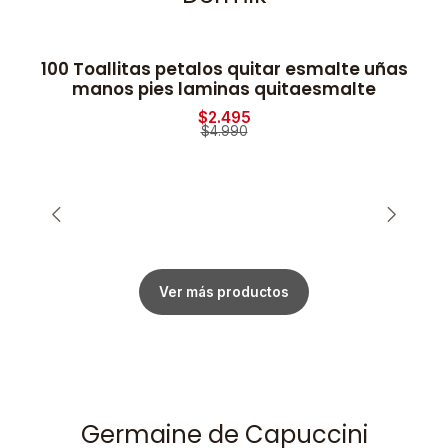
100 Toallitas petalos quitar esmalte uñas
-50% OFF
manos pies laminas quitaesmalte
$2.495
$4.990
Ver más productos
Germaine de Capuccini