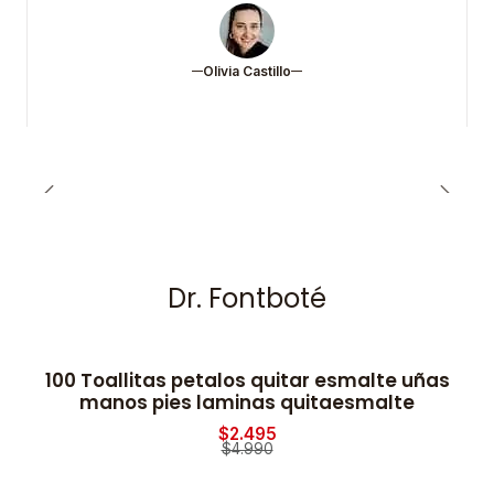
Olivia Castillo
Dr. Fontboté
100 Toallitas petalos quitar esmalte uñas
-50% OFF
manos pies laminas quitaesmalte
$2.495
$4.990