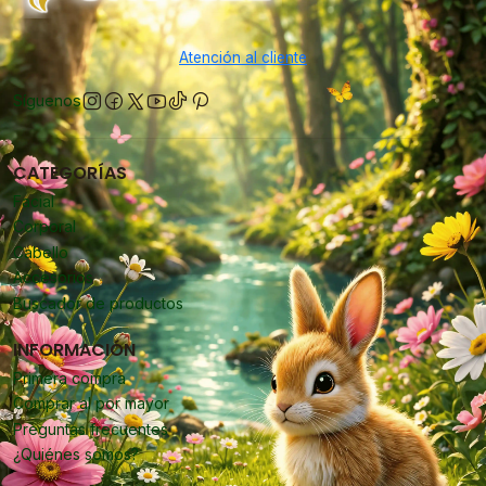
Atención al cliente
Síguenos
CATEGORÍAS
Facial
Corporal
Cabello
Accesorios
Buscador de productos
INFORMACIÓN
Primera compra
Comprar al por mayor
Preguntas frecuentes
¿Quiénes somos?