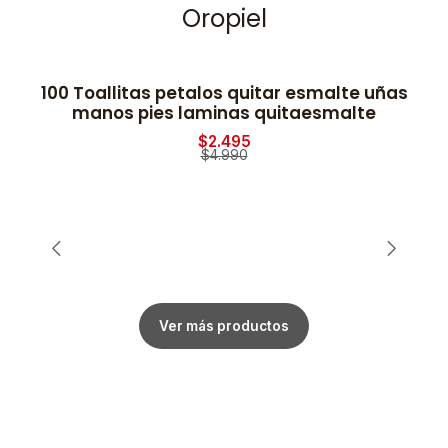
Oropiel
100 Toallitas petalos quitar esmalte uñas
2
-50% OFF
manos pies laminas quitaesmalte
$2.495
$4.990
Ver más productos