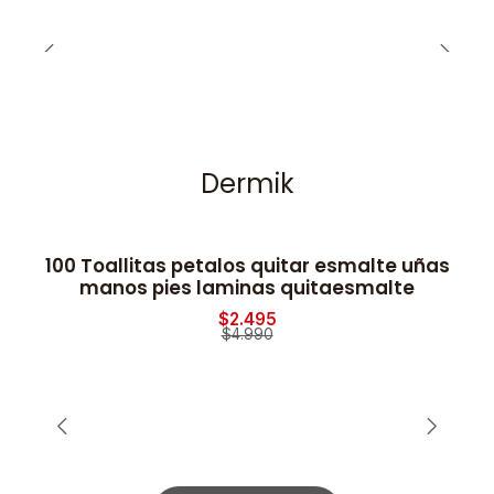
Dermik
100 Toallitas petalos quitar esmalte uñas
-50% OFF
manos pies laminas quitaesmalte
$2.495
$4.990