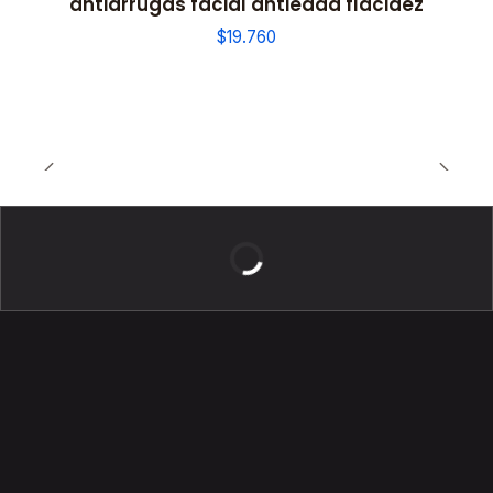
antiarrugas facial antiedad flacidez
$19.760
BELLEZA DE LUJO