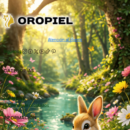
Atención al cliente
Síguenos
CATEGORÍAS
Facial
Corporal
Cabello
Accesorios
Buscador de productos
INFORMACIÓN
Primera compra