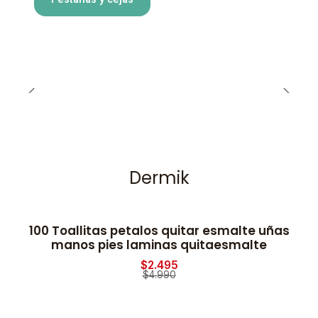
Dermik
100 Toallitas petalos quitar esmalte uñas
-50% OFF
manos pies laminas quitaesmalte
$2.495
$4.990