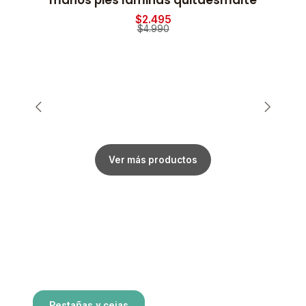
manos pies laminas quitaesmalte
$2.495
$4.990
Ver más productos
Pestañas y cejas