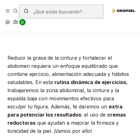
Rutina de Ejercicios para Eliminar
Grasa de la Cintura y Tonificar el
0
Abdomen
Reducir la grasa de la cintura y fortalecer el
abdomen requiere un enfoque equilibrado que
combine ejercicio, alimentación adecuada y hábitos
saludables. En esta
rutina dinámica de ejercicios
,
trabajaremos la zona abdominal, la cintura y la
espalda baja con movimientos efectivos para
esculpir tu figura. Además, te daremos un
extra
para potenciar los resultados
: el uso de
cremas
reductoras
que ayudan a mejorar la firmeza y
tonicidad de la piel. ¡Vamos por ello!