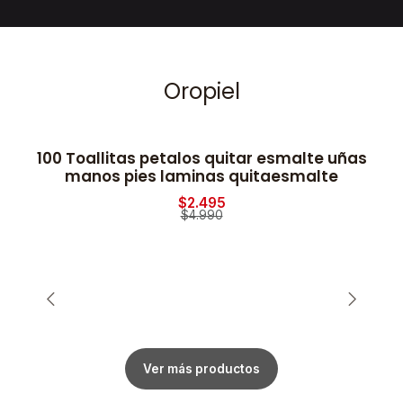
Oropiel
100 Toallitas petalos quitar esmalte uñas
2
-50% OFF
manos pies laminas quitaesmalte
$2.495
$4.990
Ver más productos