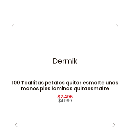
Dermik
100 Toallitas petalos quitar esmalte uñas
-50% OFF
manos pies laminas quitaesmalte
$2.495
$4.990