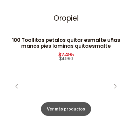
Oropiel
100 Toallitas petalos quitar esmalte uñas
2
-50% OFF
manos pies laminas quitaesmalte
$2.495
$4.990
Ver más productos