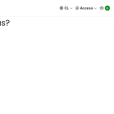
CL
Acceso
0
as?