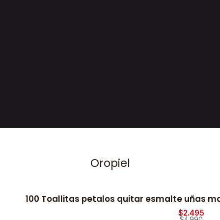
Oropiel
100 Toallitas petalos quitar esmalte uñas 
$2.495
$4.990